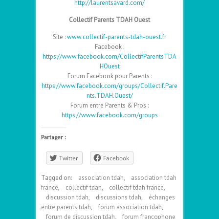
http://laurentsavard.com/
Collectif Parents TDAH Ouest
Site :
www.collectif-parents-tdah-ouest.fr
Facebook :
https://www.facebook.com/CollectifParentsTDA
HOuest
Forum Facebook pour Parents :
https://www.facebook.com/groups/Collectif.Pare
nts.TDAH.Ouest/
Forum entre Parents & Pros :
https://www.facebook.com/groups
Partager :
Twitter
Facebook
Tagged on:
association tdah
,
association tdah
france
,
collectif tdah
,
collectif tdah france
,
discussion tdah
,
discussions tdah
,
échanges
entre parents tdah
,
forum association tdah
,
forum de discussion tdah
,
forum francophone