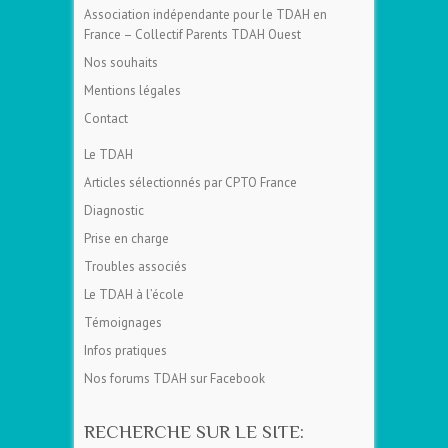
Association indépendante pour le TDAH en
France – Collectif Parents TDAH Ouest
Nos souhaits
Mentions légales
Contact
Le TDAH
Articles sélectionnés par CPTO France
Diagnostic
Prise en charge
Troubles associés
Le TDAH à l’école
Témoignages
Infos pratiques
Nos forums TDAH sur Facebook
RECHERCHE SUR LE SITE: