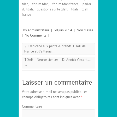
tdah
,
forum tdah
,
forum tdah france
,
parler
du tdah
,
questions sur le tdah
,
tdah
,
tdah
france
By
Administrateur
|
30 juin 2014
|
Non classé
|
No Comments
|
←
Dédicace aux petits & grands TDAH de
France et d’ailleurs ….
TDAH – Neurosciences – Dr Annick Vincent …
→
Laisser un commentaire
Votre adresse e-mail ne sera pas publiée.
Les
champs obligatoires sont indiqués avec
*
Commentaire