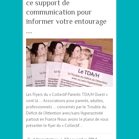
ce support de
communication pour
informer votre entourage
….
Les Flyers du « Collectif Parents TDA/H Ouest »
sont là … Associations pour parents, adultes,
professionnels … concernés par le Trouble du
Déficit de l’Attention avec/sans Hyperactivité
partout en France Nous avons le plaisir de vous
présenter le flyer du « Collectif…