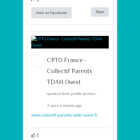
Share
View on Facebook
CPTO France -
Collectif Parents
TDAH Ouest
updated their profile picture.
5 years 6 months ago
www.collectif-parents-tdah-ouest.fr
3