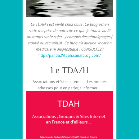
Le TDAH s’est invité chez nous . Ce blog est en
sorte ma prise de notes de ce que je trouve au fil
du temps sur le sujet , y compris des témoignages (
trouvé ou recueillis) . Ce blog n’a aucune vocation
médicale ni diagnostique : CONSULTEZ !
http://panda29tdah.canalblog.com/
–
Le TDA/H
Associations et Sites internet – Les bonnes
adresses pour en parler, s’informer …