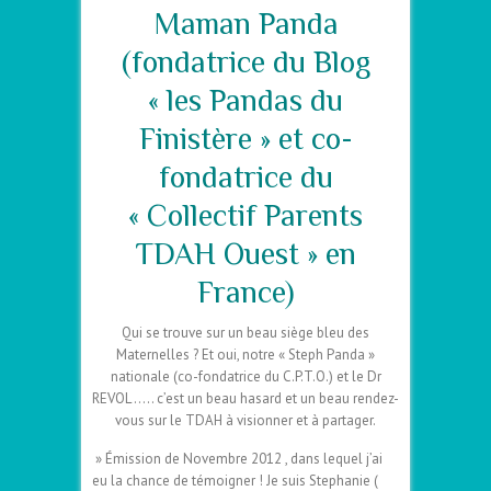
Maman Panda
(fondatrice du Blog
« les Pandas du
Finistère » et co-
fondatrice du
« Collectif Parents
TDAH Ouest » en
France)
Qui se trouve sur un beau siège bleu des
Maternelles ? Et oui, notre « Steph Panda »
nationale (co-fondatrice du C.P.T.O.) et le Dr
REVOL ….. c’est un beau hasard et un beau rendez-
vous sur le TDAH à visionner et à partager.
» Émission de Novembre 2012 , dans lequel j’ai
eu la chance de témoigner ! Je suis Stephanie (