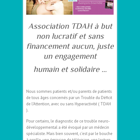
Association TDAH à but
non lucratif et sans
financement aucun, juste
un engagement
humain et solidaire …
Nous sommes patients et/ou parents de patients
de tous âges concernés par un Trouble du Déficit
de l’Attention, avec ou sans Hyperactivité ( TDAH
).
Pour certains, le diagnostic de ce trouble neuro-
développemental a été évoqué par un médecin
spécialiste. Mais bien souvent, c’est par le bouche
à oreille, une émission de télévision, une lecture