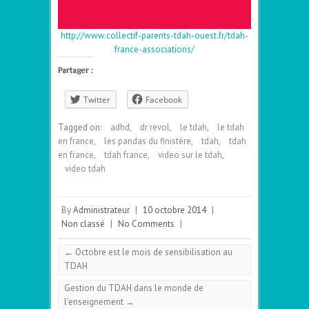
http://www.collectif-parents-tdah-ouest.fr/tdah-
france-associations/
Partager :
Twitter
Facebook
Tagged on:
adhd
,
dr revol
,
le tdah
,
le tdah
en france
,
les pandas du finistère
,
tdah
,
tdah
en france
,
tdah france
,
video sur le tdah
,
video tdah
By
Administrateur
|
10 octobre 2014
|
Non classé
|
No Comments
|
←
Octobre est le mois de sensibilisation au
TDAH
Gestion du TDAH dans le monde de
l’enseignement
→