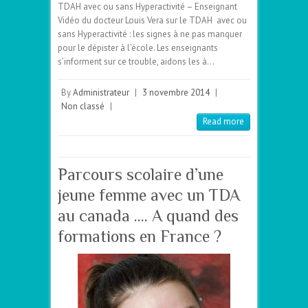
TDAH avec ou sans Hyperactivité – Enseignant
Vidéo du docteur Louis Vera sur le TDAH avec ou
sans Hyperactivité : les signes à ne pas manquer
pour le dépister à l’école. Les enseignants
s’informent sur ce trouble, aidons les à…
By
Administrateur
|
3 novembre 2014
|
Non classé
|
Read more
Parcours scolaire d’une
jeune femme avec un TDA
au canada …. A quand des
formations en France ?