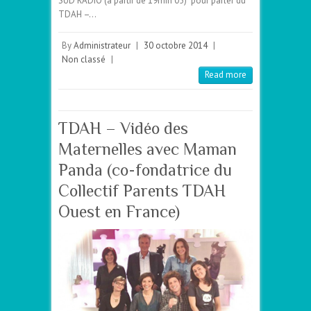
SUD RADIO (à partir de 19min’05) pour parler du
TDAH –…
By
Administrateur
|
30 octobre 2014
|
Non classé
|
Read more
TDAH – Vidéo des
Maternelles avec Maman
Panda (co-fondatrice du
Collectif Parents TDAH
Ouest en France)