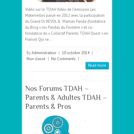
Vidéo sur le TDAH Vidéo de l’émission Les
Maternelles parue en 2012 avec la participation
du Grand Dr REVOL & Maman Panda (fondatrice
du Blog « les Pandas du Finistère » et co-
fondatrice du « Collectif Parents TDAH Ouest » en
France) Qui se…
By
Administrateur
|
10 octobre 2014
|
Non classé
|
No Comments
|
Read more
Nos Forums TDAH –
Parents & Adultes TDAH –
Parents & Pros