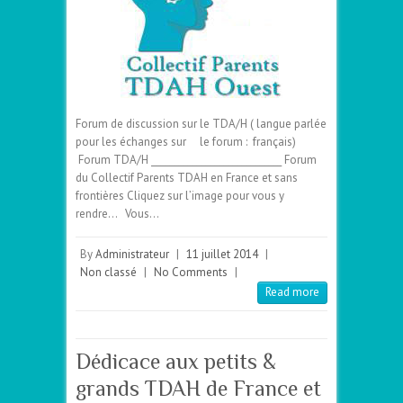
Forum de discussion sur le TDA/H ( langue parlée
pour les échanges sur le forum : français)
Forum TDA/H _____________________________ Forum
du Collectif Parents TDAH en France et sans
frontières Cliquez sur l’image pour vous y
rendre… Vous…
By
Administrateur
|
11 juillet 2014
|
Non classé
|
No Comments
|
Read more
Dédicace aux petits &
grands TDAH de France et