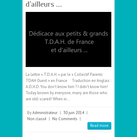
d’ailleurs ….
La Lettre « T.D.A.H. » par le « Collectif Parents
TDAH Ouest » en France Traduction en Anglais :
A.D.H.D. You don’t know him ? I didn’t know him!
Today known by everyone, many are those who
are still scared! When in…
By
Administrateur
|
30 juin 2014
|
Non classé
|
No Comments
|
Read more