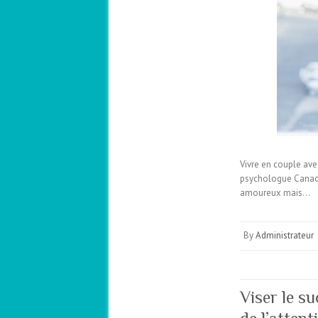
Vivre en couple avec
psychologue Canadie
amoureux mais…
By
Administrateur
Viser le su