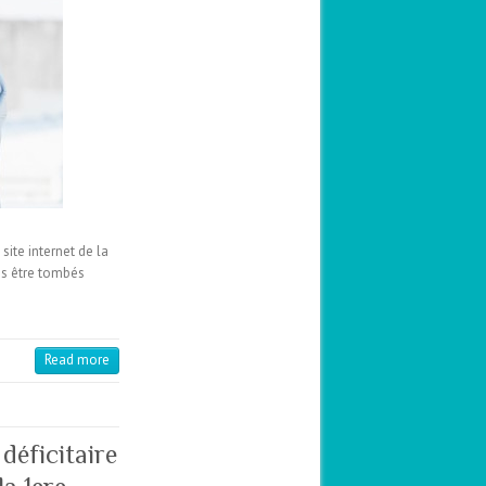
site internet de la
es être tombés
Read more
déficitaire