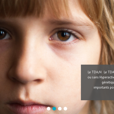
Le TDA/H Le TDA/H
ou sans Hyperactiv
génétiqu
importants pou
1
2
3
4