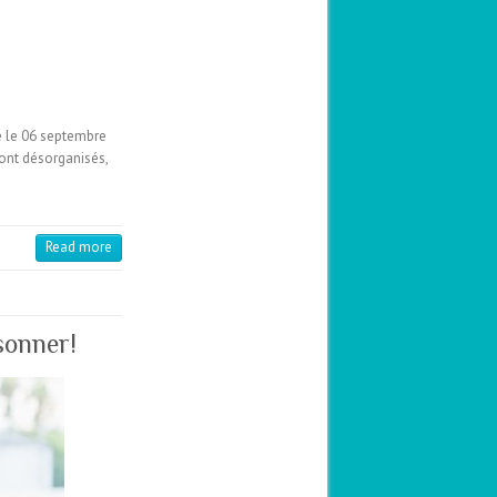
é le 06 septembre
sont désorganisés,
Read more
sonner!