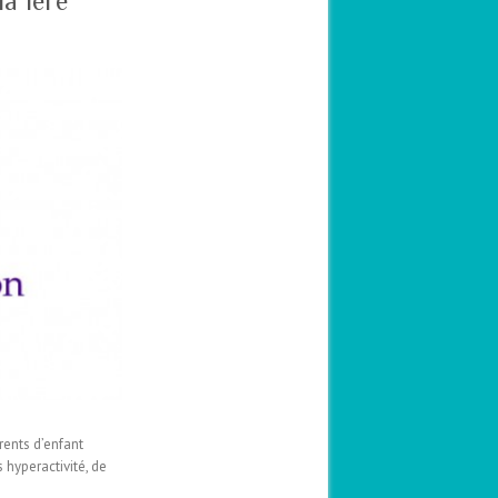
la 1ere
rents d’enfant
 hyperactivité, de