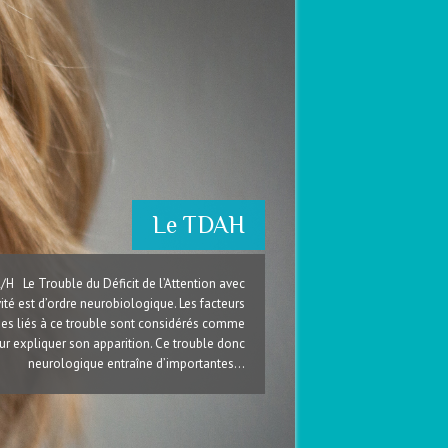
Le TDAH
 Le Trouble du Déficit de l’Attention avec
ité est d’ordre neurobiologique. Les facteurs
es liés à ce trouble sont considérés comme
r expliquer son apparition. Ce trouble donc
neurologique entraîne d’importantes…