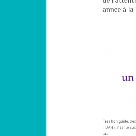
de l’attent
année à la
Très bon guide, trè
TDAH « Viser le succ
la…