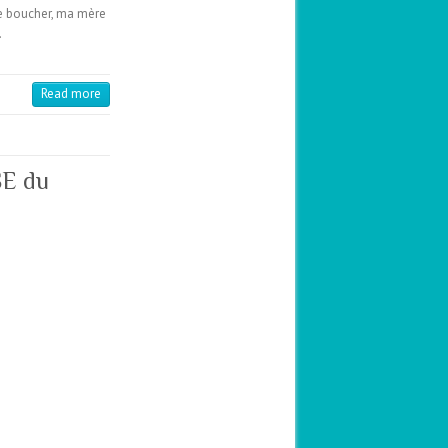
le boucher, ma mère
…
Read more
SE du