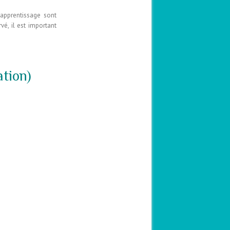
’apprentissage sont
vé, il est important
tion)