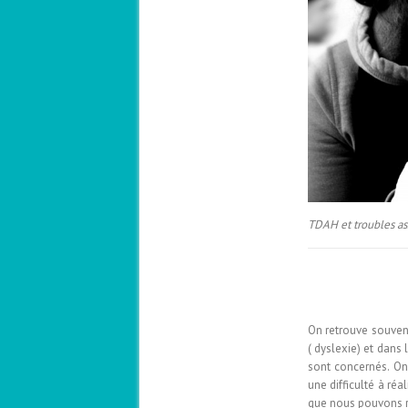
TDAH et troubles as
On retrouve souvent
( dyslexie) et dans
sont concernés. On
une difficulté à ré
que nous pouvons re