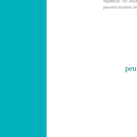
répétition. On obs
peuvent montrer une
peu