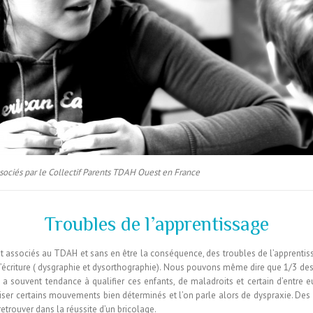
sociés par le Collectif Parents TDAH Ouest en France
Troubles de l’apprentissage
 associés au TDAH et sans en être la conséquence, des troubles de l’apprentis
 l’écriture ( dysgraphie et dysorthographie). Nous pouvons même dire que 1/3 des
 a souvent tendance à qualifier ces enfants, de maladroits et certain d’entre 
aliser certains mouvements bien déterminés et l’on parle alors de dyspraxie. D
trouver dans la réussite d’un bricolage.