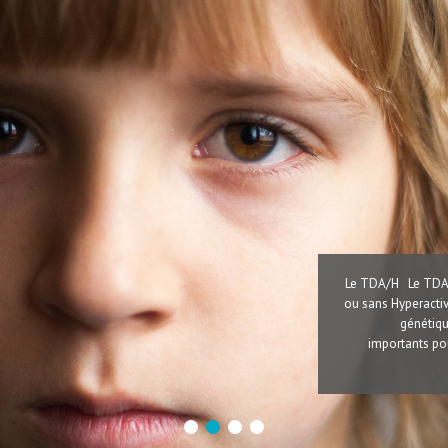
Le TDA/H Le TDA/H
ou sans Hyperactiv
génétiqu
importants pou
1
2
3
4