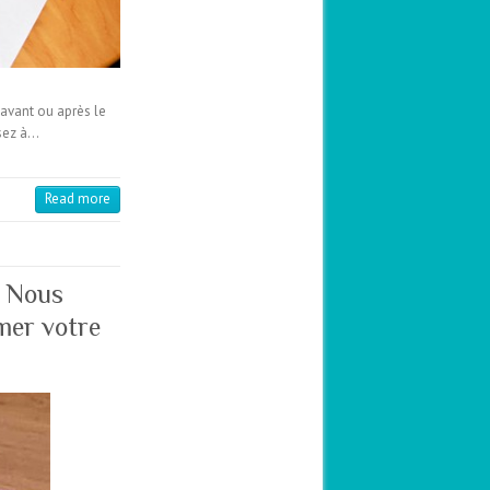
 avant ou après le
ssez à…
Read more
– Nous
mer votre