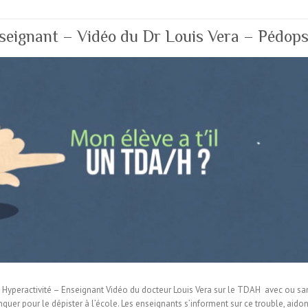
eignant – Vidéo du Dr Louis Vera – Pédops
yperactivité – Enseignant Vidéo du docteur Louis Vera sur le TDAH avec ou sans
quer pour le dépister à l’école. Les enseignants s’informent sur ce trouble, aido