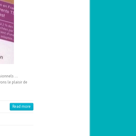
ssionnels …
ons le plaisir de
Read more