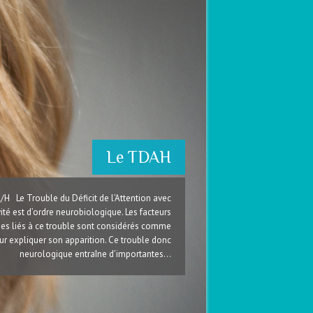
Le TDAH
 Le Trouble du Déficit de l’Attention avec
ité est d’ordre neurobiologique. Les facteurs
es liés à ce trouble sont considérés comme
r expliquer son apparition. Ce trouble donc
neurologique entraîne d’importantes…