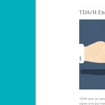
TDA/H Ens
TDAH avec ou sans H
signes à ne pas man