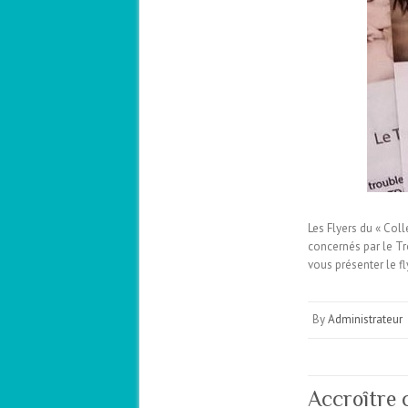
Les Flyers du « Col
concernés par le Tr
vous présenter le fl
By
Administrateur
Accroître 