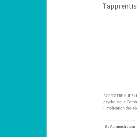
l’apprenti
ACCROÎTRE CHEZ LE
psychologue Commis
l’implication des él
By
Administrateur