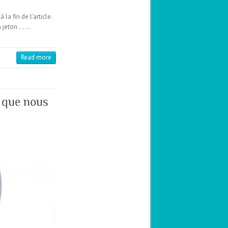
a fin de l’article.
un jeton ……
Read more
 que nous