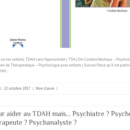
et sur les enfants TDAH sans Hyperactivité ( TDA ) De Cordula Neuhaus – Psych
e de Thérapeutique – Psychologue pour enfants ( Suisse) Parce qu’il est parfois 
TDAH…
|
22 octobre 2017
|
Non classé
|
r aider au TDAH mais… Psychiatre ? Psych
apeute ? Psychanalyste ?