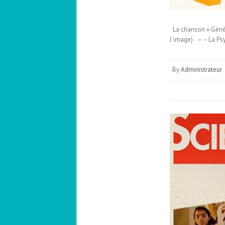
La chanson « Généra
l’image) – – La Ps
By
Administrateur