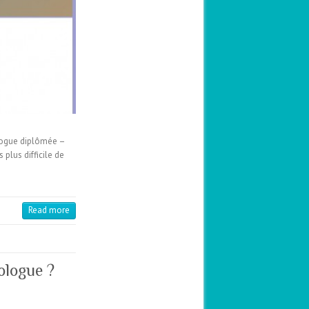
ologue diplômée –
plus difficile de
Read more
ologue ?