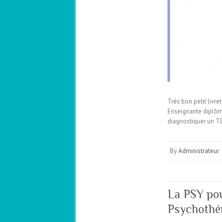
Très bon petit livr
Enseignante diplômé
diagnostiquer un 
By
Administrateur
La PSY pou
Psychothér