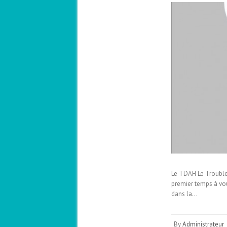
Le TDAH Le Trouble 
premier temps à vou
dans la…
By
Administrateur