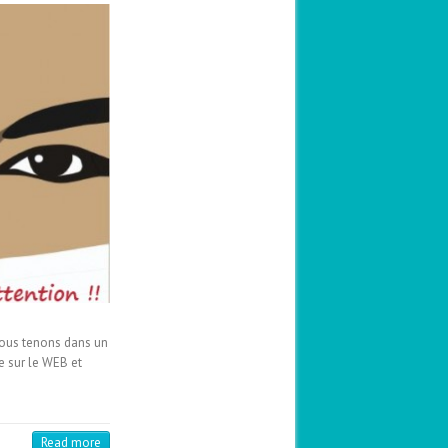
Nous tenons dans un
e sur le WEB et
Read more