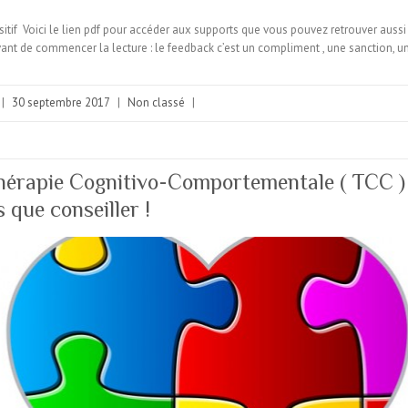
tif Voici le lien pdf pour accéder aux supports que vous pouvez retrouver aussi à l
vant de commencer la lecture : le feedback c’est un compliment , une sanction, 
|
30 septembre 2017
|
Non classé
|
érapie Cognitivo-Comportementale ( TCC )
 que conseiller !