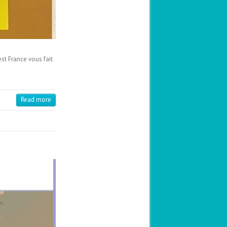
st France vous fait
Read more