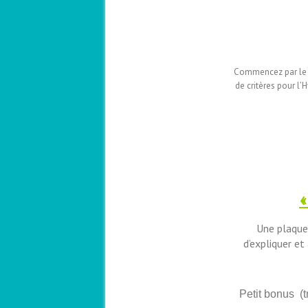
Commencez par le p
de critères pour l
«
Une plaquet
d’expliquer et
Petit bonus (