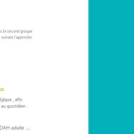
is le second groupe
 suivant l’approche
 …
gique , afin
 au quotidien .
 TDAH adulte …