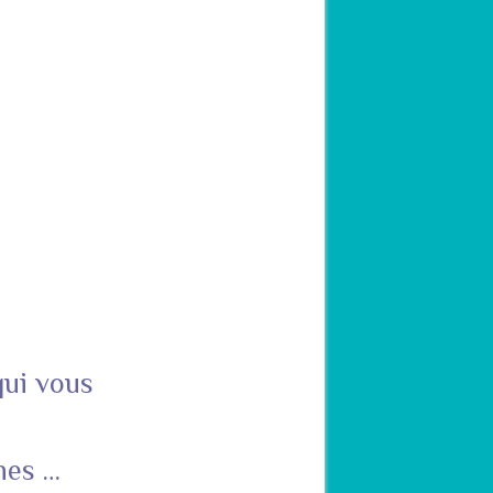
qui vous
hes …