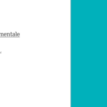
mentale
t