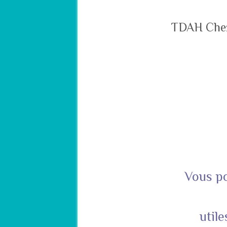
TDAH Chez 
Vous po
util