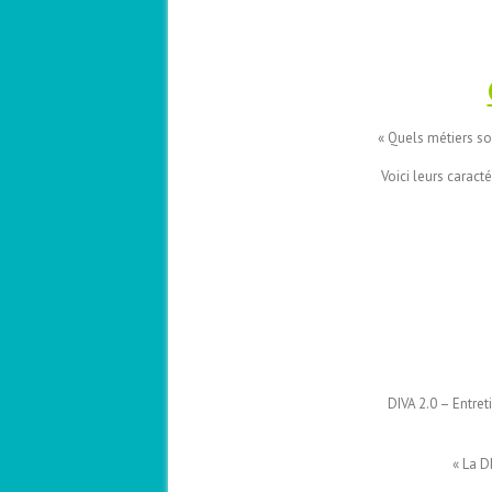
« Quels métiers s
Voici leurs caract
DIVA 2.0 – Entret
« La D