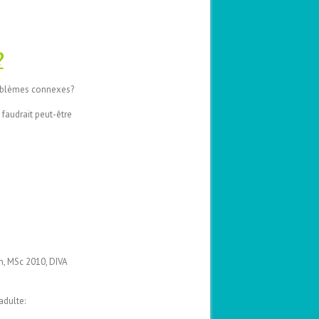
?
roblèmes connexes?
 faudrait peut-être
en, MSc 2010, DIVA
adulte: