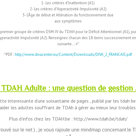
1- Les critères d’Inattention (A1)
2- Les critères d’Hyperactivité-Impulsivité (A2)
3- L’Âge de début et Altération du fonctionnement due
aux symptômes
remier groupe de critères DSM-IV du TDAH pour le Déficit Attentionnel (A1), pu
’Hyperactivité-Impulsivité (A2). Renseignez chacun des 18 items successivement en
suivante… »*
*PDF :
http://www.divacenter.eu/Content/Downloads/DIVA_2_FRANCAIS.pdf
–
–
 TDAH Adulte : une question de gestion
te interessante d’une soixantaine de pages , publié par les tdah bel
 aider les adultes souffrant de TDAh à gérer au mieux leur troubles
Plus d’infos chez les TDAH.be : http://www.tdah.be/tdah/
trouvé sur le net ) , je vous rajoute une mindmap concernant le