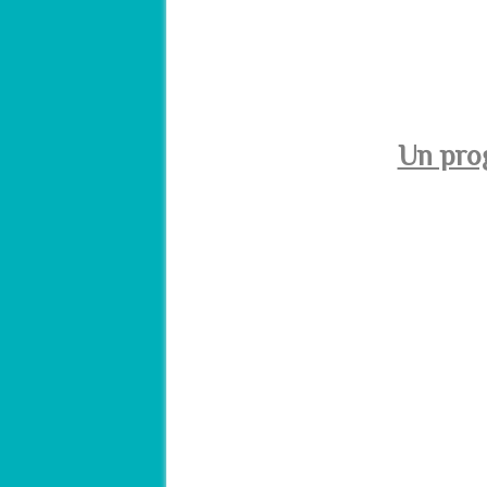
–
–
Un pro