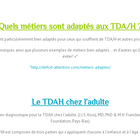
–
–
Quels métiers sont adaptés aux TDA/H 
ont particulièrement bien adaptés pour ceux qui souffrent de TDA/H et autres p
éristiques ainsi que plusieurs exemples de métiers bien adaptés… et d’autres qu’il
éviter! »*
*http://deficit-attention.com/metiers-adaptes/
–
Le TDAH chez l’adulte
ien diagnostique pour le TDAH chez l’adulte. (J.J.S. Kooij, MD, PhD & M.H. Franck
Foundation, Pays-Bas)
IVA est composée de trois parties qui s’appliquent chacune à l’enfance et à l’
âge 