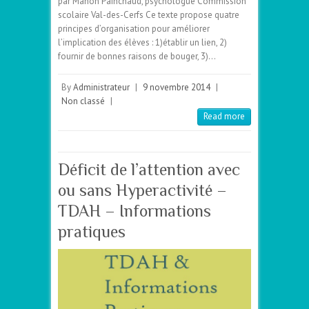
par Manon Painchaud, psychologue Commission
scolaire Val-des-Cerfs Ce texte propose quatre
principes d’organisation pour améliorer
l’implication des élèves : 1)établir un lien, 2)
fournir de bonnes raisons de bouger, 3)…
By
Administrateur
|
9 novembre 2014
|
Non classé
|
Read more
Déficit de l’attention avec
ou sans Hyperactivité –
TDAH – Informations
pratiques