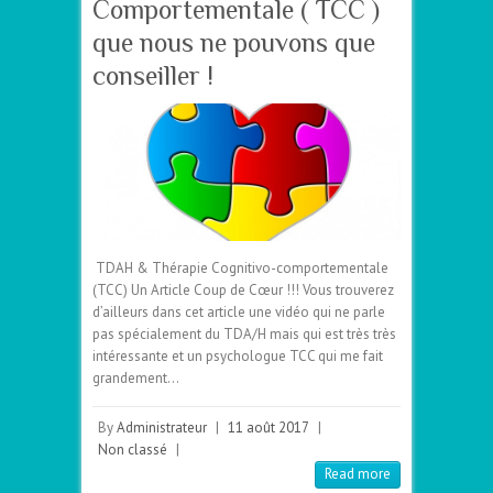
Comportementale ( TCC )
que nous ne pouvons que
conseiller !
TDAH & Thérapie Cognitivo-comportementale
(TCC) Un Article Coup de Cœur !!! Vous trouverez
d’ailleurs dans cet article une vidéo qui ne parle
pas spécialement du TDA/H mais qui est très très
intéressante et un psychologue TCC qui me fait
grandement…
By
Administrateur
|
11 août 2017
|
Non classé
|
Read more