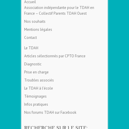
Accueil
Association indépendante pour le TDAH en
France – Collectif Parents TDAH Ouest
Nos souhaits
Mentions légales
Contact
Le TDAH
Articles sélectionnés par CPTO France
Diagnostic
Prise en charge
Troubles associés
Le TDAH à l’école
Témoignages
Infos pratiques
Nos forums TDAH sur Facebook
RECHERCHE SUR LE SITE: