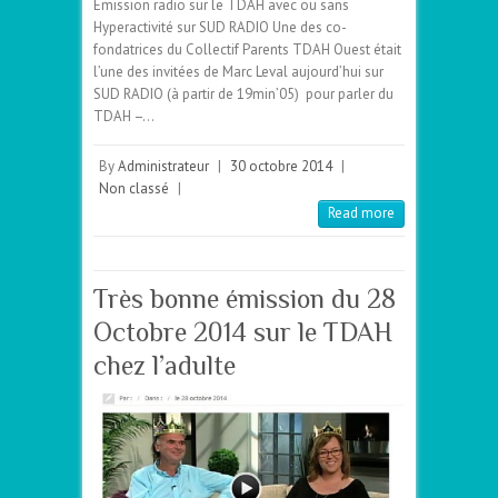
Émission radio sur le TDAH avec ou sans
Hyperactivité sur SUD RADIO Une des co-
fondatrices du Collectif Parents TDAH Ouest était
l’une des invitées de Marc Leval aujourd’hui sur
SUD RADIO (à partir de 19min’05) pour parler du
TDAH –…
By
Administrateur
|
30 octobre 2014
|
Non classé
|
Read more
Très bonne émission du 28
Octobre 2014 sur le TDAH
chez l’adulte