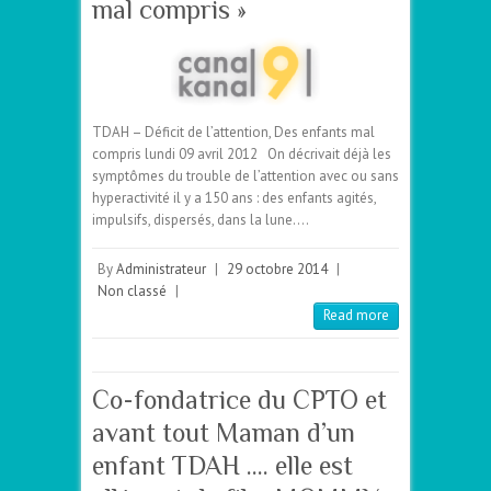
mal compris »
TDAH – Déficit de l’attention, Des enfants mal
compris lundi 09 avril 2012 On décrivait déjà les
symptômes du trouble de l’attention avec ou sans
hyperactivité il y a 150 ans : des enfants agités,
impulsifs, dispersés, dans la lune.…
By
Administrateur
|
29 octobre 2014
|
Non classé
|
Read more
Co-fondatrice du CPTO et
avant tout Maman d’un
enfant TDAH …. elle est