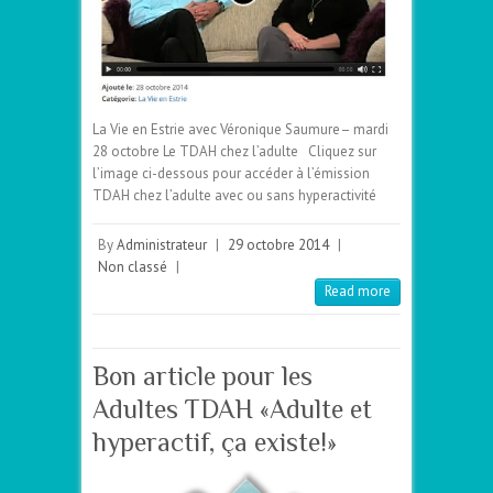
La Vie en Estrie avec Véronique Saumure– mardi
28 octobre Le TDAH chez l’adulte Cliquez sur
l’image ci-dessous pour accéder à l’émission
TDAH chez l’adulte avec ou sans hyperactivité
By
Administrateur
|
29 octobre 2014
|
Non classé
|
Read more
Bon article pour les
Adultes TDAH «Adulte et
hyperactif, ça existe!»