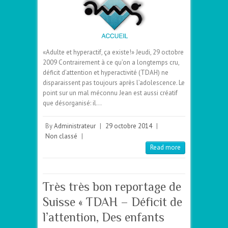
«Adulte et hyperactif, ça existe!» Jeudi, 29 octobre
2009 Contrairement à ce qu’on a longtemps cru,
déficit d’attention et hyperactivité (TDAH) ne
disparaissent pas toujours après l’adolescence. Le
point sur un mal méconnu Jean est aussi créatif
que désorganisé: il…
By
Administrateur
|
29 octobre 2014
|
Non classé
|
Read more
Très très bon reportage de
Suisse « TDAH – Déficit de
l’attention, Des enfants