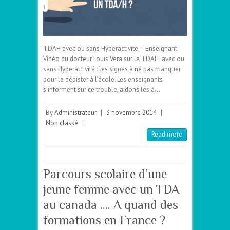
TDAH avec ou sans Hyperactivité – Enseignant
Vidéo du docteur Louis Vera sur le TDAH avec ou
sans Hyperactivité : les signes à ne pas manquer
pour le dépister à l’école. Les enseignants
s’informent sur ce trouble, aidons les à…
By
Administrateur
|
3 novembre 2014
|
Non classé
|
Read more
Parcours scolaire d’une
jeune femme avec un TDA
au canada …. A quand des
formations en France ?