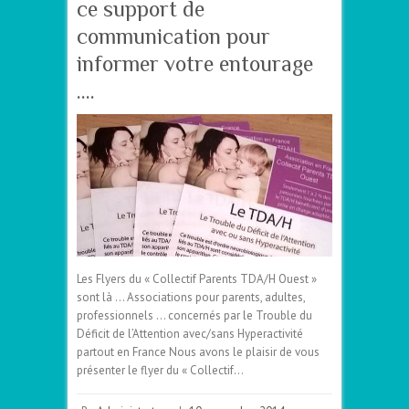
ce support de
communication pour
informer votre entourage
….
Les Flyers du « Collectif Parents TDA/H Ouest »
sont là … Associations pour parents, adultes,
professionnels … concernés par le Trouble du
Déficit de l’Attention avec/sans Hyperactivité
partout en France Nous avons le plaisir de vous
présenter le flyer du « Collectif…