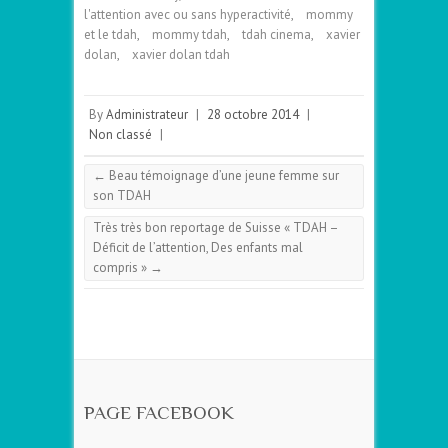
l'attention avec ou sans hyperactivité
,
mommy
et le tdah
,
mommy tdah
,
tdah cinema
,
xavier
dolan
,
xavier dolan tdah
By
Administrateur
|
28 octobre 2014
|
Non classé
|
←
Beau témoignage d’une jeune femme sur
son TDAH
Très très bon reportage de Suisse « TDAH –
Déficit de l’attention, Des enfants mal
compris »
→
PAGE FACEBOOK