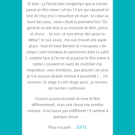
Et bien , ça faisait bien longtemps que je n’avais
passé un film entier ( et les 15 km qui séparent le
ciné de chez moi ) mouchoir en main , le cœur au
bord des yeux , voire c’était la première fois ! En
général on est ému à un moment du film , précis
et choisi … Ici non : je suis émue dés quasi le
début ! Je suis seule , me suis trouvé une super
place : tout en haut derrière le « troupeau » de
sièges ( une trentaine de personnes dans la salle
) , centrée face à l’écran et je passe le film entier à
tenter ( souvent en vain) de contrôler ma
respiration , mes émotions , pas pleurer ( en plus
je n’ai aucune épaule connue à proximité ) … Un
inconnu , le siège à coté réagit aussi , je ressens
ses larmes contenues .
Chacun pourra ressentir et vivre le film
différemment , mais une chose me semble
certaine : il ne laisse pas indifférent ! Il ramène à
quelque chose …
Pour ma part : …
SUITE