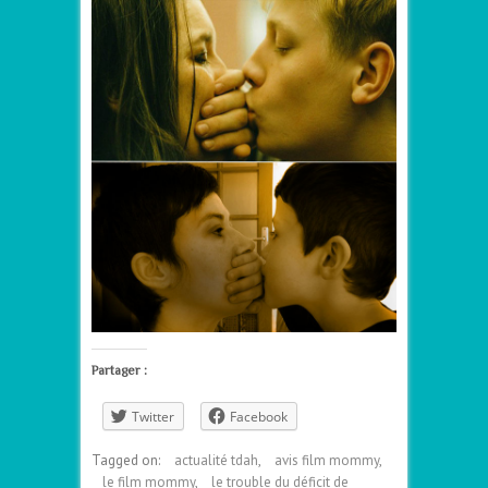
Partager :
Twitter
Facebook
Tagged on:
actualité tdah
,
avis film mommy
,
le film mommy
,
le trouble du déficit de