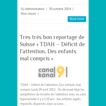
By
Administrateur
|
30 octobre 2014
|
Non classé
|
Read more
Très très bon reportage de
Suisse « TDAH – Déficit de
l’attention, Des enfants
mal compris »
TDAH – Déficit de l’attention, Des enfants mal
compris lundi 09 avril 2012 On décrivait déjà les
symptômes du trouble de l’attention avec ou sans
hyperactivité il y a 150 ans : des enfants agités,
impulsifs, dispersés, dans la lune.…