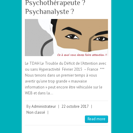
Psychothérapeute ?
Psychanalyste ?
Le TDAH Le Trouble du Déficit de l’Attention avec
ou sans Hyperactivité Février 2015 – France ***
Nous tenons dans un premier temps à vous
avertir qu’une trop grande « mauvaise
information » peut encore être véhiculée sur le
WEB et dans la…
By
Administrateur
|
22 octobre 2017
|
Non classé
|
Read more