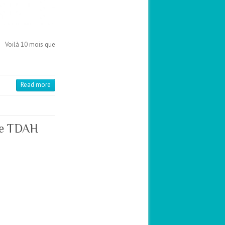
é Voilà 10 mois que
Read more
ève TDAH