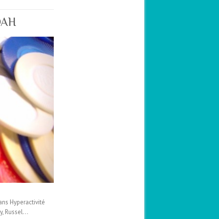
TDAH
ans Hyperactivité
ey, Russel…