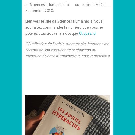
« Sciences Humaines » du mois d’Août –
Septembre 2018.
Lien vers le site de Sciences Humaines si vous
souhaitez commander le numéro que vous ne
pouvez plus trouver en kiosque
Cliquez ici
(
*Publication de l’article sur notre site internet avec
l’accord de son auteur et de la rédaction du
magazine SciencesHumaines que nous remercions)
–
–
–