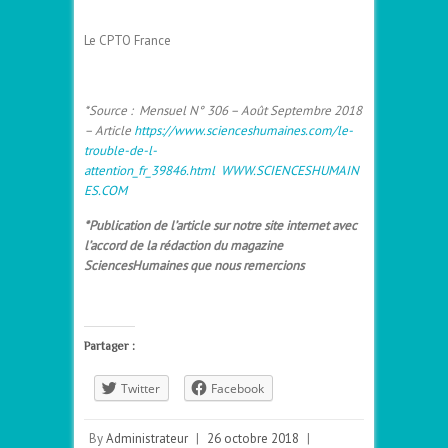
Le CPTO France
*Source : Mensuel N° 306 – Août Septembre 2018
– Article
https://www.scienceshumaines.com/le-
trouble-de-l-
attention_fr_39846.html
WWW.SCIENCESHUMAIN
ES.COM
*Publication de l’article sur notre site internet avec
l’accord de la rédaction du magazine
SciencesHumaines que nous remercions
Partager :
Twitter
Facebook
By
Administrateur
|
26 octobre 2018
|