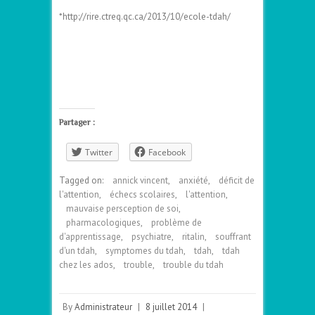
*http://rire.ctreq.qc.ca/2013/10/ecole-tdah/
–
–
Partager :
Twitter
Facebook
Tagged on:
annick vincent
,
anxiété
,
déficit de
l'attention
,
échecs scolaires
,
l'attention
,
mauvaise persception de soi
,
pharmacologiques
,
problème de
d'apprentissage
,
psychiatre
,
ritalin
,
souffrant
d'un tdah
,
symptomes du tdah
,
tdah
,
tdah
chez les ados
,
trouble
,
trouble du tdah
By
Administrateur
|
8 juillet 2014
|