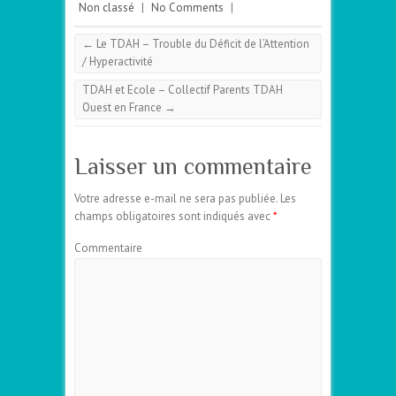
Non classé
|
No Comments
|
←
Le TDAH – Trouble du Déficit de l’Attention
/ Hyperactivité
TDAH et Ecole – Collectif Parents TDAH
Ouest en France
→
Laisser un commentaire
Votre adresse e-mail ne sera pas publiée.
Les
champs obligatoires sont indiqués avec
*
Commentaire