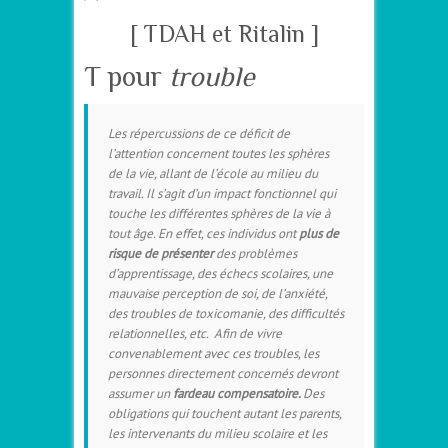
[ TDAH et Ritalin
]
T pour
trouble
Les répercussions de ce déficit de
l’attention concernent toutes les sphères
de la vie, allant de l’école au milieu du
travail. Il s’agit d’un impact fonctionnel qui
touche les différentes sphères de la vie à
tout âge. En effet, ces individus ont
plus de
risque de présenter
des problèmes
d’apprentissage, des échecs scolaires, une
mauvaise perception de soi, de l’anxiété,
des troubles de toxicomanie, des difficultés
relationnelles, etc. Afin de vivre
convenablement avec ces troubles, les
personnes directement concernés devront
assumer un
fardeau compensatoire.
Des
obligations qui touchent autant les parents,
les intervenants du milieu scolaire et les