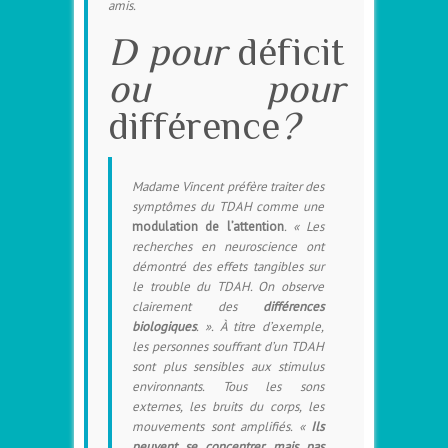
amis.
D pour
déficit
ou pour
différence
?
Madame Vincent préfère traiter des
symptômes du TDAH comme une
modulation de l’attention
. « Les
recherches en neuroscience ont
démontré des effets tangibles sur
le trouble du TDAH. On observe
clairement des
différences
biologiques
. ». À titre d’exemple,
les personnes souffrant d’un TDAH
sont plus sensibles aux stimulus
environnants. Tous les sons
externes, les bruits du corps, les
mouvements sont amplifiés. «
Ils
peuvent se concentrer, mais pas