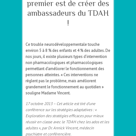
premier est de créer des
ambassadeurs du TDAH
!
–
Ce trouble neurodéveloppementale touche
environ 5 à 8 % des enfants et 4 % des adultes. De
nos jours, il existe plusieurs types d’intervention
non pharmacologiques et pharmacologiques
permettant d’améliorer le fonctionnement des
personnes atteintes. « Ces interventions ne
règlent pas le problème, mais améliorent
grandement le fonctionnement au quotidien »
souligne Madame Vincent.
17 octobre 2013 – Cet article est tiré d’une
conférence sur les stratégies adaptatives : «
Exploration des stratégies efficaces pour mieux
réussir en classe avec le TDAH chez les ados et les
adultes », par Dr. Annick Vincent, médecin
psychiatre et conférencière.