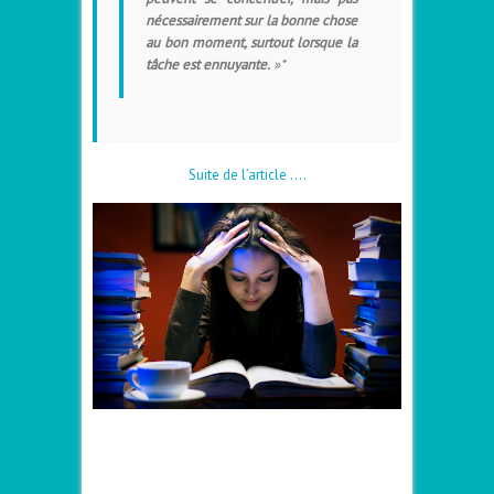
nécessairement sur la bonne chose
au bon moment, surtout lorsque la
tâche est ennuyante.
»*
Suite de l’article ….