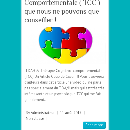
Comportementale ( TCC )
que nous ne pouvons que
conseiller !
TDAH & Thérapie Cognitivo-comportementale
(TCC) Un Article Coup de Cœur !!! Vous trouverez
d’ailleurs dans cet article une vidéo qui ne parle
pas spécialement du TDA/H mais qui est très très
intéressante et un psychologue TCC qui me fait
grandement…
By
Administrateur
|
11 août 2017
|
Non classé
|
Read more