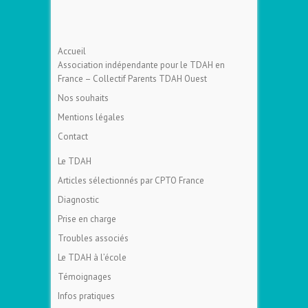
Accueil
Association indépendante pour le TDAH en
France – Collectif Parents TDAH Ouest
Nos souhaits
Mentions légales
Contact
Le TDAH
Articles sélectionnés par CPTO France
Diagnostic
Prise en charge
Troubles associés
Le TDAH à l’école
Témoignages
Infos pratiques