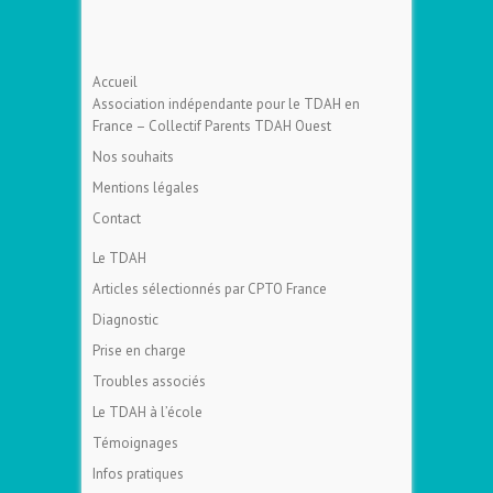
Accueil
Association indépendante pour le TDAH en
France – Collectif Parents TDAH Ouest
Nos souhaits
Mentions légales
Contact
Le TDAH
Articles sélectionnés par CPTO France
Diagnostic
Prise en charge
Troubles associés
Le TDAH à l’école
Témoignages
Infos pratiques