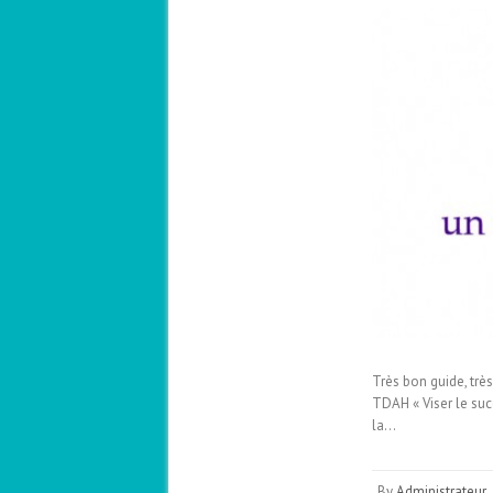
Très bon guide, trè
TDAH « Viser le succ
la…
By
Administrateur