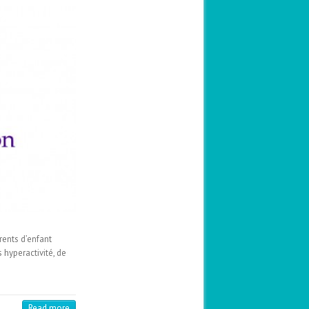
rents d’enfant
 hyperactivité, de
Read more