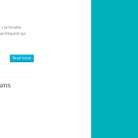
 « Le trouble
ue fréquent qui
Read more
sans