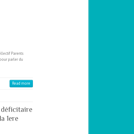
lectif Parents
pour parler du
Read more
déficitaire
la 1ere