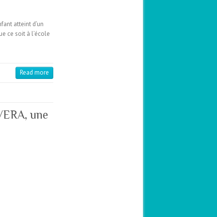
fant atteint d’un
e ce soit à l’école
Read more
 VERA, une