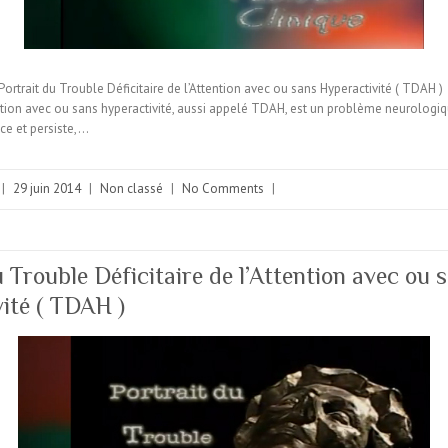
ortrait du Trouble Déficitaire de l’Attention avec ou sans Hyperactivité ( TDAH )
tention avec ou sans hyperactivité, aussi appelé TDAH, est un problème neurologiq
nce et persiste,…
|
29 juin 2014
|
Non classé
|
No Comments
|
u Trouble Déficitaire de l’Attention avec ou 
ité ( TDAH )