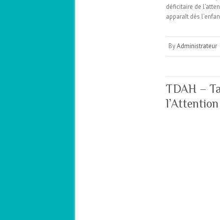
déficitaire de l’at
apparaît dès l’enfa
By
Administrateur
TDAH – Tab
l’Attentio