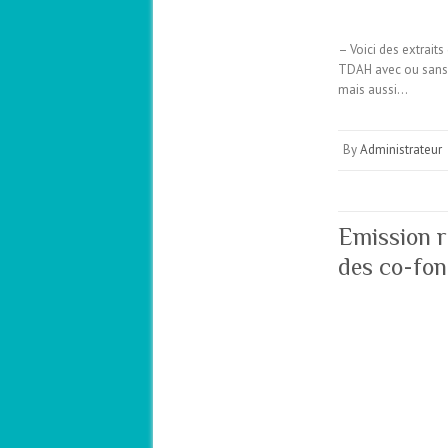
– Voici des extraits
TDAH avec ou sans H
mais aussi…
By
Administrateur
Emission r
des co-fo