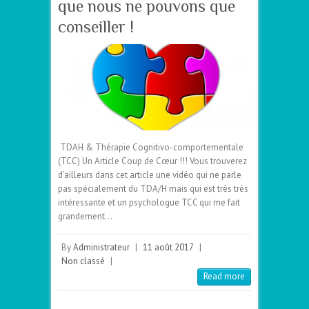
que nous ne pouvons que
conseiller !
TDAH & Thérapie Cognitivo-comportementale
(TCC) Un Article Coup de Cœur !!! Vous trouverez
d’ailleurs dans cet article une vidéo qui ne parle
pas spécialement du TDA/H mais qui est très très
intéressante et un psychologue TCC qui me fait
grandement…
By
Administrateur
|
11 août 2017
|
Non classé
|
Read more