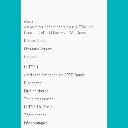
Accueil
Association indépendante pour le TDAH en
France – Collectif Parents TDAH Ouest
Nos souhaits
Mentions légales
Contact
Le TDAH
Articles sélectionnés par CPTO France
Diagnostic
Prise en charge
Troubles associés
Le TDAH à l’école
Témoignages
Infos pratiques