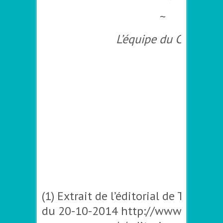
~
L’équipe du C.P.T.O.
–
–
–
–
–
–
(1) Extrait de l’éditorial de TDA/H 
du 20-10-2014
http://www.tdah-