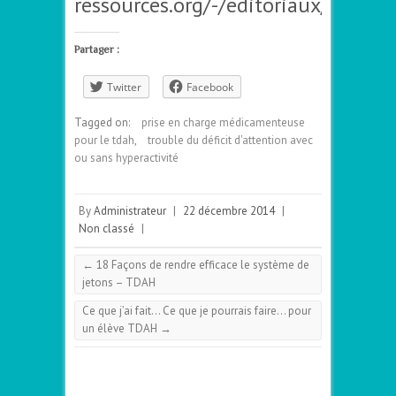
ressources.org/-/editoriaux/Editor
Partager :
Twitter
Facebook
Tagged on:
prise en charge médicamenteuse
pour le tdah
,
trouble du déficit d'attention avec
ou sans hyperactivité
By
Administrateur
|
22 décembre 2014
|
Non classé
|
←
18 Façons de rendre efficace le système de
jetons – TDAH
Ce que j’ai fait… Ce que je pourrais faire… pour
un élève TDAH
→