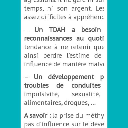
temps, ni son argent. Les limite
assez difficiles à appréhender.
–
Un TDAH a besoin de pl
reconnaissances au quotidien
ca
tendance à ne retenir que le néga
ainsi perdre l’estime de soi et 
influencé de manière malveillante.
–
Un développement propice 
troubles de conduites
: agita
impulsivité, sexualité, agress
alimentaires, drogues, …
A savoir :
la prise du méthylphénida
pas d’influence sur le développem