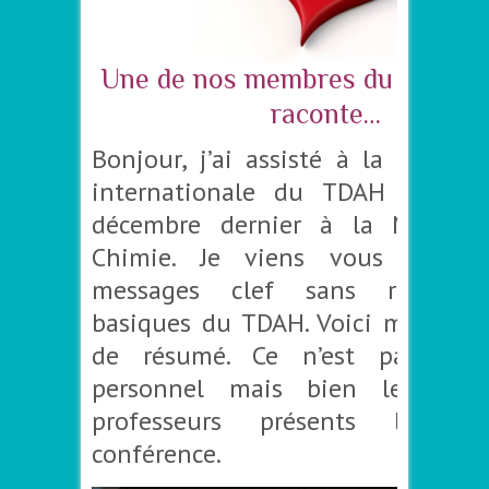
Une de nos membres du C.P.T.O.
raconte…
Bonjour, j’ai assisté à la 2ème j
internationale du TDAH du lu
décembre dernier à la Maison
Chimie. Je viens vous partag
messages clef sans reprendr
basiques du TDAH. Voici ma propo
de résumé. Ce n’est pas mon
personnel mais bien le retou
professeurs présents lors 
conférence.