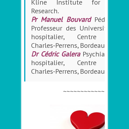
Kline Institute for Psychia
Research.
Pr Manuel Bouvard
Pédopsychi
Professeur des Universités-Prat
hospitalier, Centre Hospita
Charles-Perrens, Bordeaux.
Dr Cédric Galera
Psychiatre-Prat
hospitalier, Centre Hospita
Charles-Perrens, Bordeaux
. … »(1)
~~~~~~~~~~~~
–
–