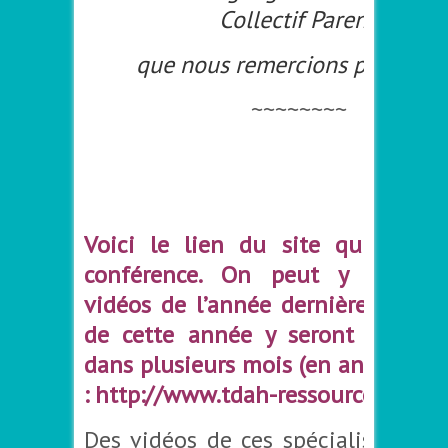
Collectif Parents TDA
que nous remercions pour ce 
~~~~~~~~
–
–
Voici le lien du site qui a mo
conférence. On peut y retrouv
vidéos de l’année dernière et les
de cette année y seront aussi p
dans plusieurs mois (en anglais je
:
http://www.tdah-ressources.org/
Des vidéos de ces spécialistes lor