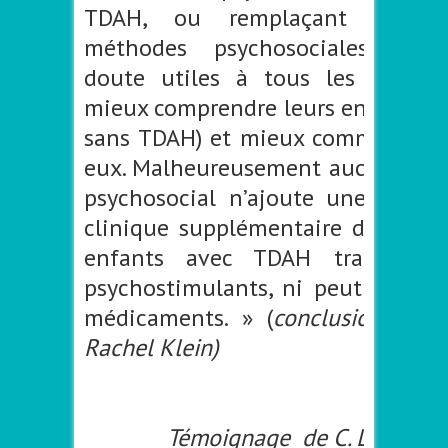
TDAH, ou remplaçant ceux-ci
méthodes psychosociales sont
doute utiles à tous les parent
mieux comprendre leurs enfants (a
sans TDAH) et mieux communique
eux. Malheureusement aucun trai
psychosocial n’ajoute une amélio
clinique supplémentaire démontr
enfants avec TDAH traités pa
psychostimulants, ni peut remplac
médicaments. » (
conclusion qui 
Rachel Klein)
–
Témoignage de C. L-R. Mem