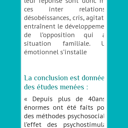
leur réponse sont donc mal adap
ces inter relations (conf
désobéissances, cris, agitations, str
entraînent le développement de tr
de l’opposition qui aggrave
situation familiale. Un dés
émotionnel s’installe
–
La conclusion est donnée au tra
des études menées :
« Depuis plus de 40ans des e
énormes ont été faits pour déve
des méthodes psychosociales rajou
l’effet des psychostimulants d