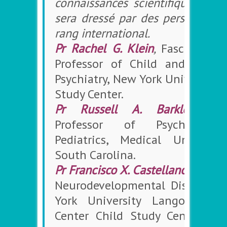
connaissances scientifiques actu
sera dressé par des personnalit
rang international.
Pr Rachel G. Klein
,
Fascitelli F
Professor of Child and Adoles
Psychiatry, New York University 
Study Center.
Pr Russell A. Barkley
,
Cli
Professor of Psychiatry
Pediatrics, Medical Universit
South Carolina.
Pr Francisco X. Castellanos
,
Cente
Neurodevelopmental Disorders,
York University Langone Med
Center Child Study Center; Na