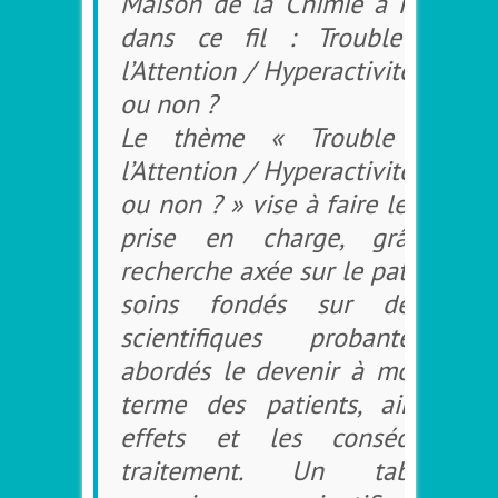
Maison de la Chimie à Paris s’in
dans ce fil : Trouble Défici
l’Attention / Hyperactivité – Le tr
ou non ?
Le thème « Trouble Défici
l’Attention / Hyperactivité – Le tr
ou non ? » vise à faire le point s
prise en charge, grâce à
recherche axée sur le patient et 
soins fondés sur des don
scientifiques probantes. Se
abordés le devenir à moyen et 
terme des patients, ainsi que
effets et les conséquence
traitement. Un tableau