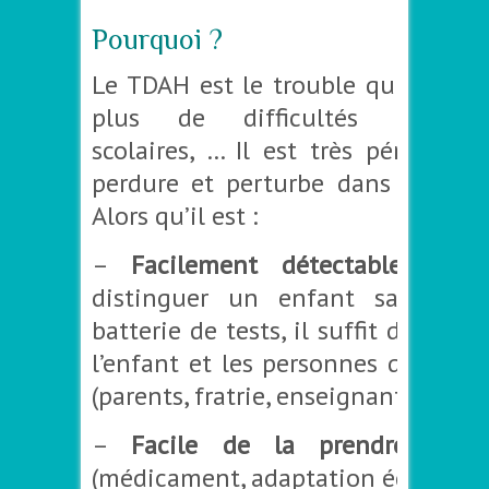
Pourquoi ?
Le TDAH est le trouble qui donne 
plus de difficultés relationn
scolaires, … Il est très pénalisant
perdure et perturbe dans la vie a
Alors qu’il est :
–
Facilement détectable
: on
distinguer un enfant sans fai
batterie de tests, il suffit de ques
l’enfant et les personnes qui l’en
(parents, fratrie, enseignants)
–
Facile de la prendre en c
(médicament, adaptation éducative