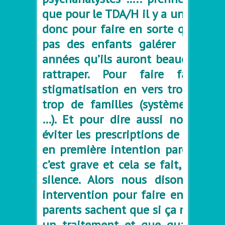
que pour le TDA/H il y a un traite
donc pour faire en sorte qu’on ne
pas des enfants galér
er et perd
années qu’ils auront beaucoup de
rattraper. Pour faire face à
stigmatisation en vers trop d’enf
trop de familles (systèmes d’édu
…). Et pour dire aussi non,en to
éviter les prescriptions de neurol
en première intention parce que ç
c’est grave et cela se fait, et pas
silence. Alors nous disons OUI 
intervention pour faire en sorte 
parents sachent que si ça ne va pas
un traitement et que quand il f