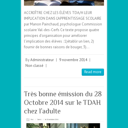
ACCROÎTRE CHEZ LES ÉLÈVES TDA/H LEUR
IMPLICATION DANS L’APPRENTISSAGE SCOLAIRE
par Manon Painchaud, psychologue Commission
scolaire Val-des-Cerfs Ce texte propose quatre
principes d’organisation pour améliorer
l’implication des élèves : 1)établir un lien, 2)
fournir de bonnes raisons de bouger, 3)…
By
Administrateur
|
9 novembre 2014
|
Non classé
|
Read more
Très bonne émission du 28
Octobre 2014 sur le TDAH
chez l’adulte