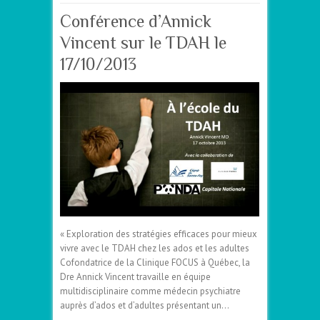
Conférence d’Annick
Vincent sur le TDAH le
17/10/2013
« Exploration des stratégies efficaces pour mieux
vivre avec le TDAH chez les ados et les adultes
Cofondatrice de la Clinique FOCUS à Québec, la
Dre Annick Vincent travaille en équipe
multidisciplinaire comme médecin psychiatre
auprès d’ados et d’adultes présentant un…