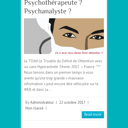
Psychothérapeute ?
Psychanalyste ?
Le TDAH Le Trouble du Déficit de l’Attention avec
ou sans Hyperactivité Février 2015 – France ***
Nous tenons dans un premier temps à vous
avertir qu’une trop grande « mauvaise
information » peut encore être véhiculée sur le
WEB et dans la…
By
Administrateur
|
22 octobre 2017
|
Non classé
|
Read more