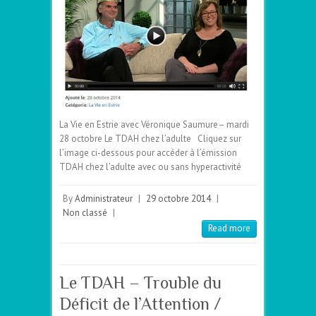
La Vie en Estrie avec Véronique Saumure– mardi
28 octobre Le TDAH chez l’adulte Cliquez sur
l’image ci-dessous pour accéder à l’émission
TDAH chez l’adulte avec ou sans hyperactivité
By
Administrateur
|
29 octobre 2014
|
Non classé
|
Read more
Le TDAH – Trouble du
Déficit de l’Attention /