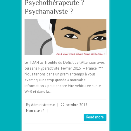
Psychothérapeute ?
Psychanalyste ?
Le TDAH Le Trouble du Déficit de l’Attention avec
ou sans Hyperactivité Février 2015 – France ***
Nous tenons dans un premier temps à vous
avertir qu’une trop grande « mauvaise
information » peut encore être véhiculée sur le
WEB et dans la…
By
Administrateur
|
22 octobre 2017
|
Non classé
|
Read more