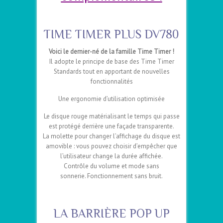
–
TIME TIMER PLUS
DV780
Voici le dernier-né de la famille Time Timer !
Il adopte le principe de base des Time Timer
Standards tout en apportant de nouvelles
fonctionnalités
Une ergonomie d’utilisation optimisée
Le disque rouge matérialisant le temps qui passe
est protégé derrière une façade transparente.
La molette pour changer l’affichage du disque est
amovible : vous pouvez choisir d’empêcher que
l’utilisateur change la durée affichée.
Contrôle du volume et mode sans
sonnerie. Fonctionnement sans bruit.
LA BARRIÈRE POP UP