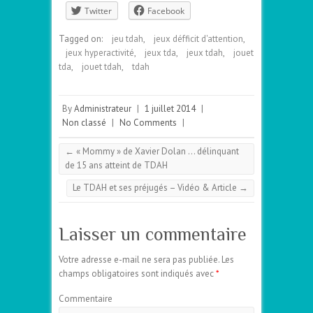
Twitter
Facebook
Tagged on:
jeu tdah
,
jeux défficit d'attention
,
jeux hyperactivité
,
jeux tda
,
jeux tdah
,
jouet
tda
,
jouet tdah
,
tdah
By
Administrateur
|
1 juillet 2014
|
Non classé
|
No Comments
|
←
« Mommy » de Xavier Dolan … délinquant
de 15 ans atteint de TDAH
Le TDAH et ses préjugés – Vidéo & Article
→
Laisser un commentaire
Votre adresse e-mail ne sera pas publiée.
Les
champs obligatoires sont indiqués avec
*
Commentaire