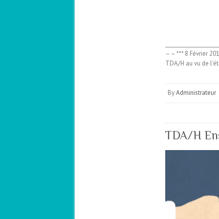
____________________
– – *** 8 Février 2
TDA/H au vu de l’é
By
Administrateur
TDA/H Ens