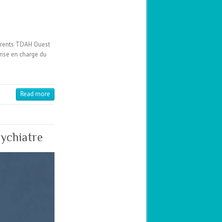
f Parents TDAH Ouest
rise en charge du
Read more
ychiatre