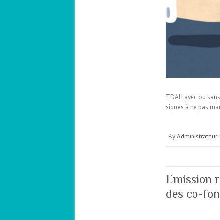
TDAH avec ou sans H
signes à ne pas man
By
Administrateur
Emission r
des co-fo