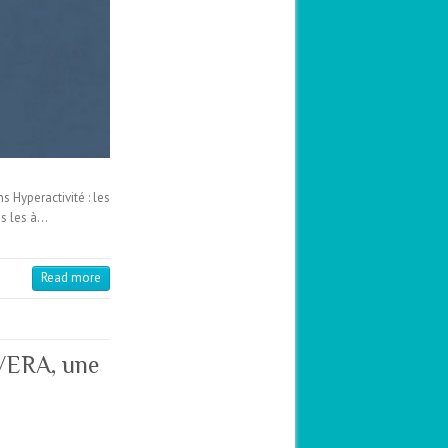
 Hyperactivité : les
ns les à…
Read more
 VERA, une