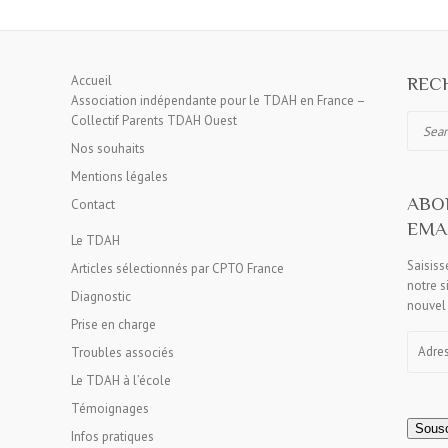
Accueil
RECH
Association indépendante pour le TDAH en France –
Collectif Parents TDAH Ouest
Search
Nos souhaits
Mentions légales
ABO
Contact
EMAI
Le TDAH
Saisiss
Articles sélectionnés par CPTO France
notre s
Diagnostic
nouvel 
Prise en charge
Adress
Troubles associés
e-
mail
Le TDAH à l’école
Témoignages
Sousc
Infos pratiques