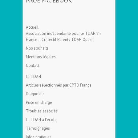
PAGE FACEBOOK
Accueil
Association indépendante pour le TDAH en
France – Collectif Parents TDAH Ouest
Nos souhaits
Mentions légales
Contact
Le TDAH
Articles sélectionnés par CPTO France
Diagnostic
Prise en charge
Troubles associés
Le TDAH à l’école
Témoignages
Infos pratiques