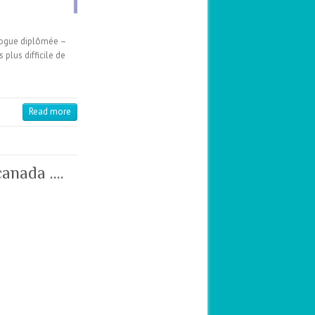
ologue diplômée –
plus difficile de
Read more
canada ….