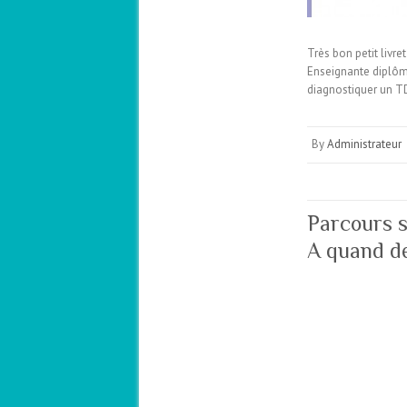
Très bon petit livr
Enseignante diplômé
diagnostiquer un 
By
Administrateur
Parcours s
A quand de