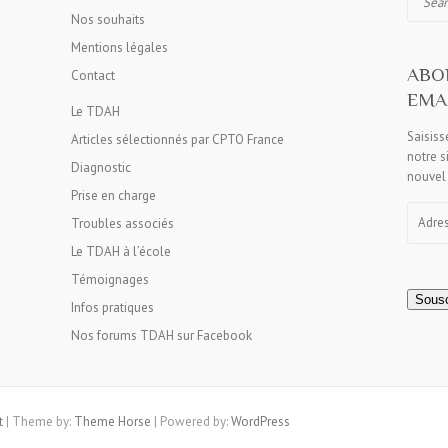
Nos souhaits
Mentions légales
ABO
Contact
EMAI
Le TDAH
Saisiss
Articles sélectionnés par CPTO France
notre s
Diagnostic
nouvel 
Prise en charge
Adress
Troubles associés
e-
mail
Le TDAH à l’école
Témoignages
Sousc
Infos pratiques
Nos forums TDAH sur Facebook
t
| Theme by:
Theme Horse
| Powered by:
WordPress