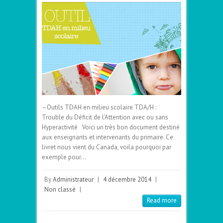
–Outils TDAH en milieu scolaire TDA/H :
Trouble du Déficit de l’Attention avec ou sans
Hyperactivité Voici un très bon document destiné
aux enseignants et intervenants du primaire. Ce
livret nous vient du Canada, voila pourquoi par
exemple pour…
By
Administrateur
|
4 décembre 2014
|
Non classé
|
Read more