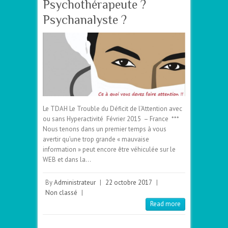
Psychothérapeute ?
Psychanalyste ?
Le TDAH Le Trouble du Déficit de l’Attention avec
ou sans Hyperactivité Février 2015 – France ***
Nous tenons dans un premier temps à vous
avertir qu’une trop grande « mauvaise
information » peut encore être véhiculée sur le
WEB et dans la…
By
Administrateur
|
22 octobre 2017
|
Non classé
|
Read more