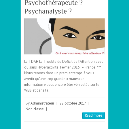
Psychothérapeute ?
Psychanalyste ?
Le TDAH Le Trouble du Déficit de l’Attention avec
ou sans Hyperactivité Février 2015 – France ***
Nous tenons dans un premier temps à vous
avertir qu’une trop grande « mauvaise
information » peut encore être véhiculée sur le
WEB et dans la…
By
Administrateur
|
22 octobre 2017
|
Non classé
|
Read more