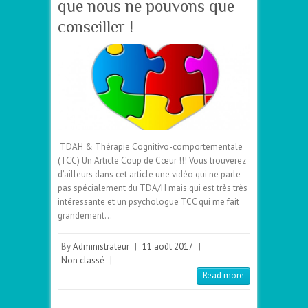
que nous ne pouvons que
conseiller !
TDAH & Thérapie Cognitivo-comportementale
(TCC) Un Article Coup de Cœur !!! Vous trouverez
d’ailleurs dans cet article une vidéo qui ne parle
pas spécialement du TDA/H mais qui est très très
intéressante et un psychologue TCC qui me fait
grandement…
By
Administrateur
|
11 août 2017
|
Non classé
|
Read more