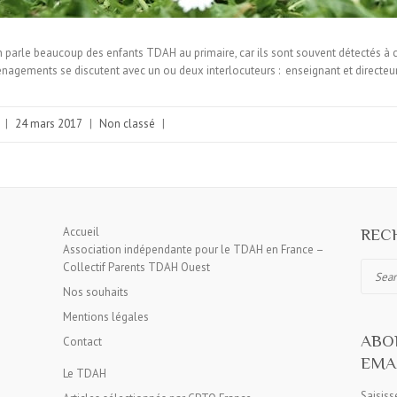
parle beaucoup des enfants TDAH au primaire, car ils sont souvent détectés à ce
agements se discutent avec un ou deux interlocuteurs : enseignant et directeur
|
24 mars 2017
|
Non classé
|
Accueil
RECH
Association indépendante pour le TDAH en France –
Collectif Parents TDAH Ouest
Search
Nos souhaits
Mentions légales
ABO
Contact
EMAI
Le TDAH
Saisiss