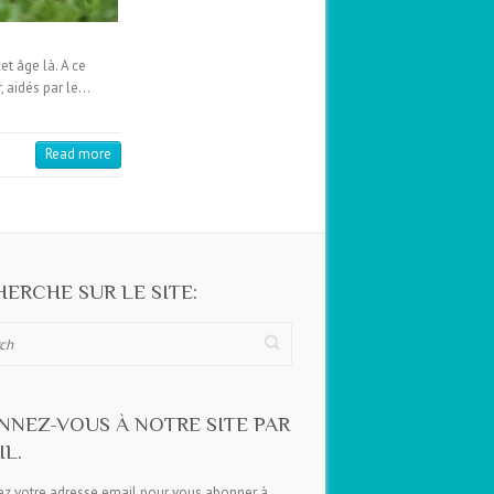
t âge là. A ce
, aidés par le…
Read more
ERCHE SUR LE SITE:
NNEZ-VOUS À NOTRE SITE PAR
L.
ez votre adresse email pour vous abonner à