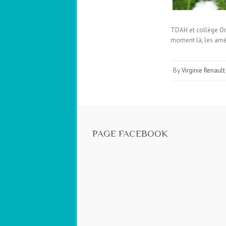
TDAH et collège On 
moment là, les amén
By
Virginie Renault
PAGE FACEBOOK