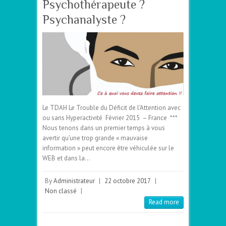
Psychothérapeute ?
Psychanalyste ?
Le TDAH Le Trouble du Déficit de l’Attention avec
ou sans Hyperactivité Février 2015 – France ***
Nous tenons dans un premier temps à vous
avertir qu’une trop grande « mauvaise
information » peut encore être véhiculée sur le
WEB et dans la…
By
Administrateur
|
22 octobre 2017
|
Non classé
|
Read more