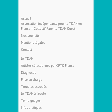
Accueil
Association indépendante pour le TDAH en
France – Collectif Parents TDAH Ouest
Nos souhaits
Mentions légales
Contact
Le TDAH
Articles sélectionnés par CPTO France
Diagnostic
Prise en charge
Troubles associés
Le TDAH à l’école
Témoignages
Infos pratiques