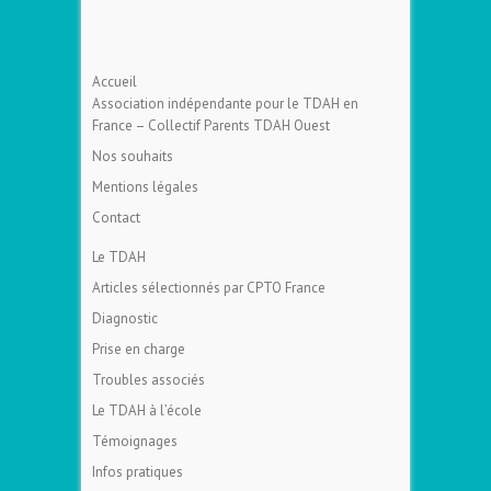
Accueil
Association indépendante pour le TDAH en
France – Collectif Parents TDAH Ouest
Nos souhaits
Mentions légales
Contact
Le TDAH
Articles sélectionnés par CPTO France
Diagnostic
Prise en charge
Troubles associés
Le TDAH à l’école
Témoignages
Infos pratiques