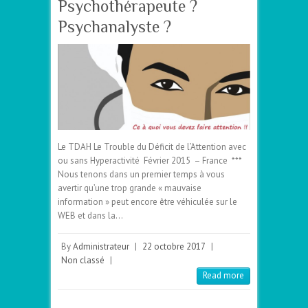
Psychothérapeute ?
Psychanalyste ?
Le TDAH Le Trouble du Déficit de l’Attention avec
ou sans Hyperactivité Février 2015 – France ***
Nous tenons dans un premier temps à vous
avertir qu’une trop grande « mauvaise
information » peut encore être véhiculée sur le
WEB et dans la…
By
Administrateur
|
22 octobre 2017
|
Non classé
|
Read more