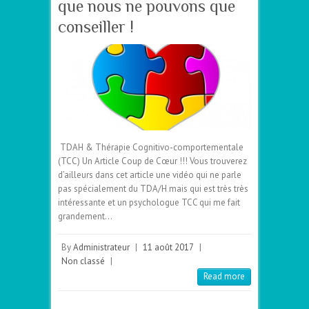
que nous ne pouvons que
conseiller !
TDAH & Thérapie Cognitivo-comportementale
(TCC) Un Article Coup de Cœur !!! Vous trouverez
d’ailleurs dans cet article une vidéo qui ne parle
pas spécialement du TDA/H mais qui est très très
intéressante et un psychologue TCC qui me fait
grandement…
By
Administrateur
|
11 août 2017
|
Non classé
|
Read more