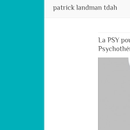
patrick landman tdah
La PSY pou
Psychothér