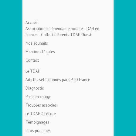
Accueil
Association indépendante pour le TDAH en
France – Collectif Parents TDAH Ouest
Nos souhaits
Mentions légales
Contact
Le TDAH
Articles sélectionnés par CPTO France
Diagnostic
Prise en charge
Troubles associés
Le TDAH à l’école
Témoignages
Infos pratiques