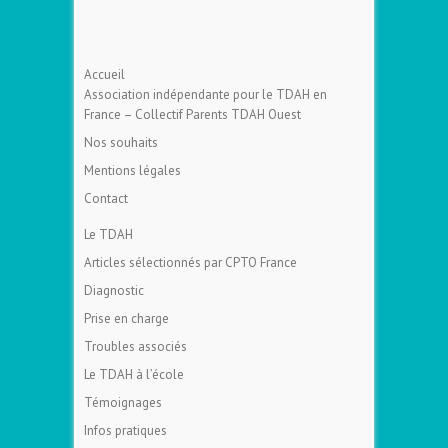
Accueil
Association indépendante pour le TDAH en
France – Collectif Parents TDAH Ouest
Nos souhaits
Mentions légales
Contact
Le TDAH
Articles sélectionnés par CPTO France
Diagnostic
Prise en charge
Troubles associés
Le TDAH à l’école
Témoignages
Infos pratiques