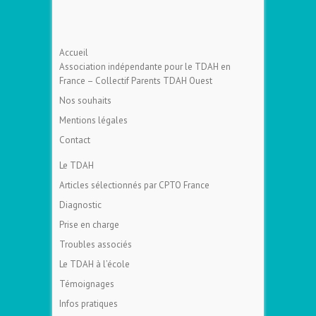
Accueil
Association indépendante pour le TDAH en
France – Collectif Parents TDAH Ouest
Nos souhaits
Mentions légales
Contact
Le TDAH
Articles sélectionnés par CPTO France
Diagnostic
Prise en charge
Troubles associés
Le TDAH à l’école
Témoignages
Infos pratiques